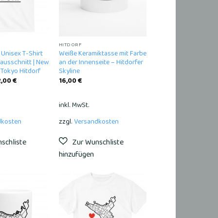
HITDORF
Unisex T-Shirt
Weiße Keramiktasse mit Farbe
ausschnitt | New
an der Innenseite – Hitdorfer
Tokyo Hitdorf
Skyline
2,00
€
16,00
€
inkl. MwSt.
dkosten
zzgl.
Versandkosten
Add to
Add to