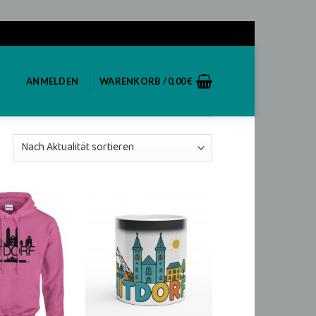
ANMELDEN
WARENKORB /
0,00
€
Add to
Add to
wishlist
wishlist