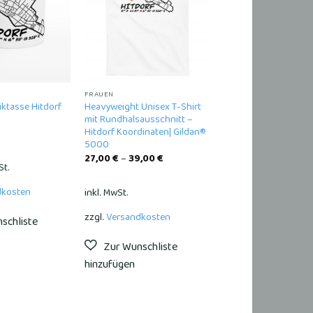
wishlist
wishlist
FRAUEN
ktasse Hitdorf
Heavyweight Unisex T-Shirt
mit Rundhalsausschnitt –
Hitdorf Koordinaten| Gildan®
5000
27,00
€
–
39,00
€
St.
dkosten
inkl. MwSt.
zzgl.
Versandkosten