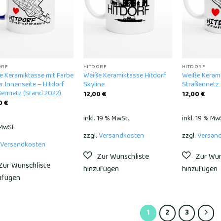
wishlist
wishlist
ORF
HITDORF
HITDORF
e Keramiktasse mit Farbe
Weiße Keramiktasse Hitdorf
Weiße Kerami
r Innenseite – Hitdorf
Skyline
Straßennetz
ßennetz (Stand 2022)
12,00
€
12,00
€
0
€
inkl. 19 % MwSt.
inkl. 19 % Mw
 MwSt.
zzgl.
Versandkosten
zzgl.
Versan
Versandkosten
1
2
3