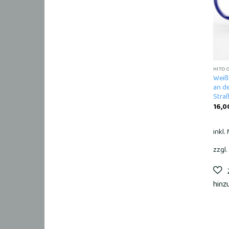
HITD
Weiß
an de
Stra
16,0
inkl.
zzgl.