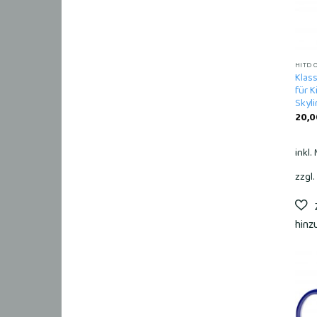
HITD
Klas
für K
Skyli
20,
inkl.
zzgl.