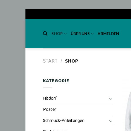
Skip
to
SHOP
ÜBER UNS
ABMELDEN
content
START
/
SHOP
KATEGORIE
Hitdorf
Poster
Schmuck-Anleitungen