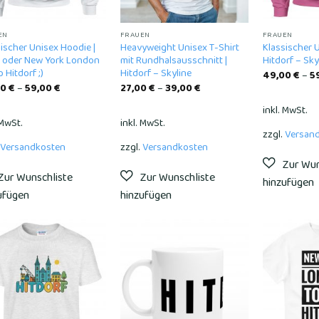
EN
FRAUEN
FRAUEN
ischer Unisex Hoodie |
Heavyweight Unisex T-Shirt
Klassischer 
 oder New York London
mit Rundhalsausschnitt |
Hitdorf – Sky
 Hitdorf ;)
Hitdorf – Skyline
49,00
€
–
5
00
€
–
59,00
€
27,00
€
–
39,00
€
inkl. MwSt.
 MwSt.
inkl. MwSt.
zzgl.
Versan
Versandkosten
zzgl.
Versandkosten
Add to
Add to
wishlist
wishlist