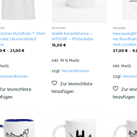
ORF
HITDORF
FRAUEN
sisches Rundhals-T-Shirt
Weiße Keramiktasse –
Heavyweight 
inder | Bunte Hitdorf
HITDORF – Pfotenliebe
mit Rundhals
ne
York London 
15,00
€
00
€
–
21,00
€
27,00
€
–
4
inkl. 19 % MwSt.
 MwSt.
inkl. MwSt.
zzgl.
Versandkosten
Versandkosten
zzgl.
Versan
Add to
Add to