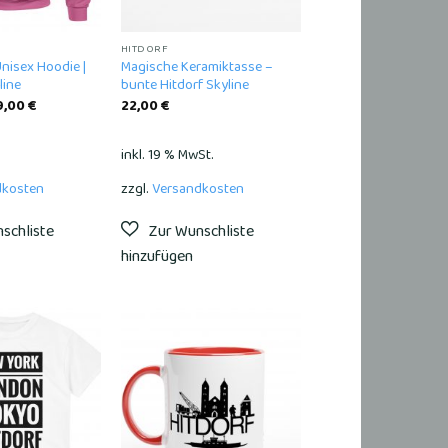
HITDORF
Unisex Hoodie |
Magische Keramiktasse –
line
bunte Hitdorf Skyline
9,00
€
22,00
€
inkl. 19 % MwSt.
dkosten
zzgl.
Versandkosten
Add to
Add to
wishlist
wishlist