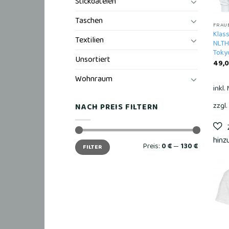
Stickdateien
Taschen
FRAU
Klass
Textilien
NLTH
Tokyo
Unsortiert
49,
Wohnraum
inkl.
zzgl.
NACH PREIS FILTERN
Min.
Max.
Preis:
0 €
—
130 €
FILTER
Preis
Preis