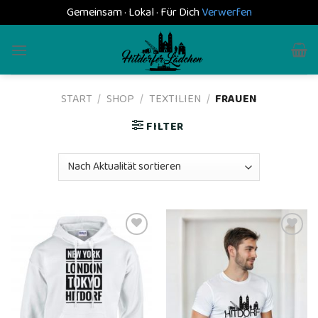
Gemeinsam · Lokal · Für Dich
Verwerfen
Skip
to
content
START
/
SHOP
/
TEXTILIEN
/
FRAUEN
FILTER
Add to
Add to
wishlist
wishlist