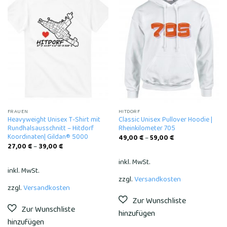
Add to
Add to
wishlist
wishlist
FRAUEN
HITDORF
Heavyweight Unisex T-Shirt mit
Classic Unisex Pullover Hoodie |
Rundhalsausschnitt – Hitdorf
Rheinkilometer 705
Koordinaten| Gildan® 5000
49,00
€
–
59,00
€
27,00
€
–
39,00
€
inkl. MwSt.
inkl. MwSt.
zzgl.
Versandkosten
zzgl.
Versandkosten