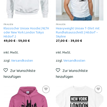
FRAUEN
FRAUEN
Klassischer Unisex Hoodie | NLTH
Heavyweight Unisex T-Shirt mit
oder New York London Tokyo
Rundhalsausschnitt | Hitdorf –
Hitdorf ;)
Skyline
49,00
€
–
59,00
€
27,00
€
–
39,00
€
inkl. MwSt.
inkl. MwSt.
zzgl.
Versandkosten
zzgl.
Versandkosten
Add to
Add to