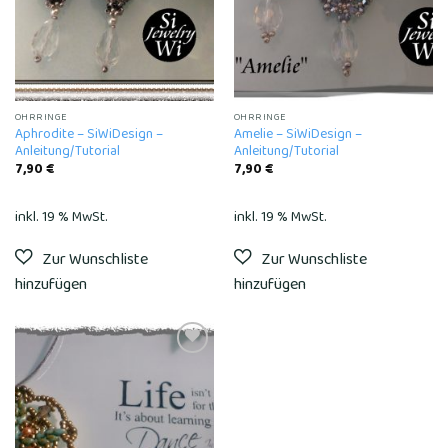
OHRRINGE
OHRRINGE
Aphrodite – SiWiDesign –
Amelie – SiWiDesign –
Anleitung/Tutorial
Anleitung/Tutorial
7,90
€
7,90
€
inkl. 19 % MwSt.
inkl. 19 % MwSt.
Add to
wishlist