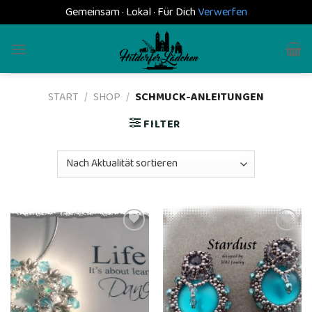
Gemeinsam · Lokal · Für Dich
Verwerfen
Skip
to
content
START
/
SHOP
/
SCHMUCK-ANLEITUNGEN
FILTER
Add to
Add to
wishlist
wishlist