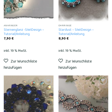
ANHÄNGER
OHRRINGE
Sternenglanz -SiWiDesign –
Stardust – SiWiDesign –
Tutorial/Anleitung
Tutorial/Anleitung
7,90
€
8,90
€
inkl. 19 % MwSt.
inkl. 19 % MwSt.
Add to
Add to
wishlist
wishlist