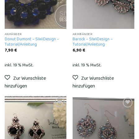
ANHÄNGER
ARMBÄNDER
Donut Dumont – SiWiDesign –
Barock – SiWiDesign –
Tutorial/Anleitung
Tutorial/Anleitung
7,90
€
6,90
€
inkl. 19 % MwSt.
inkl. 19 % MwSt.
Add to
Add to
wishlist
wishlist