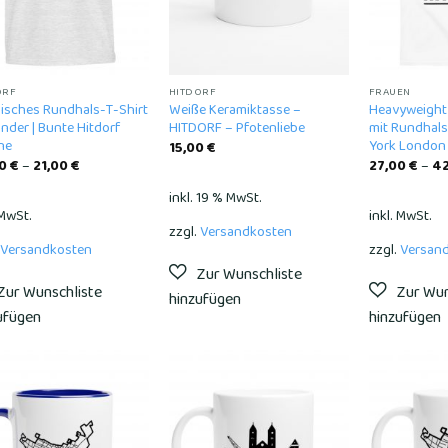
ORF
HITDORF
FRAUEN
sisches Rundhals-T-Shirt
Weiße Keramiktasse –
Heavyweight 
inder | Bunte Hitdorf
HITDORF – Pfotenliebe
mit Rundhals
ne
York London 
15,00
€
00
€
–
21,00
€
27,00
€
–
4
inkl. 19 % MwSt.
 MwSt.
inkl. MwSt.
zzgl.
Versandkosten
Versandkosten
zzgl.
Versan
Add to
Add to