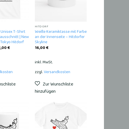
HITDORF
Unisex T-Shirt
Weiße Keramiktasse mit Farbe
ausschnitt | New
an der Innenseite – Hitdorfer
Tokyo Hitdorf
Skyline
2,00
€
16,00
€
inkl. MwSt.
dkosten
zzgl.
Versandkosten
Add to
Add to