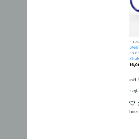
HITD
Weiß
an de
Stra
16,0
inkl.
zzgl.