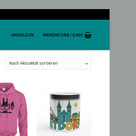
ANMELDEN
WARENKORB /
0,00
€
Add to
Add to
wishlist
wishlist