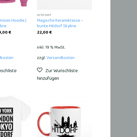
HITDORF
Unisex Hoodie |
Magische Keramiktasse –
line
bunte Hitdorf Skyline
9,00
€
22,00
€
inkl. 19 % MwSt.
dkosten
zzgl.
Versandkosten
Add to
Add to
wishlist
wishlist