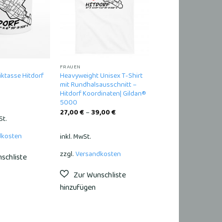
wishlist
wishlist
FRAUEN
ktasse Hitdorf
Heavyweight Unisex T-Shirt
mit Rundhalsausschnitt –
Hitdorf Koordinaten| Gildan®
5000
27,00
€
–
39,00
€
St.
dkosten
inkl. MwSt.
zzgl.
Versandkosten