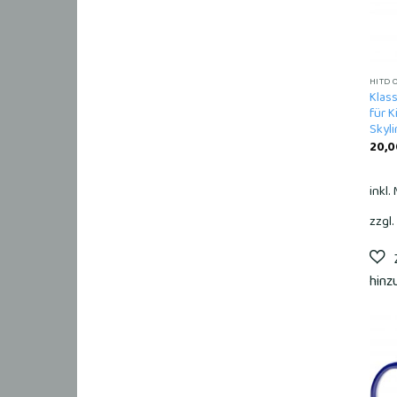
HITD
Klas
für K
Skyli
20,
inkl.
zzgl.