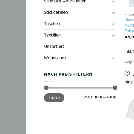
Schmuck-Anleitungen
Stickdateien
FRAU
Klass
Taschen
NLTH
Tokyo
Textilien
49,
Unsortiert
inkl.
Wohnraum
zzgl.
NACH PREIS FILTERN
Min.
Max.
Preis:
10 €
—
60 €
FILTER
Preis
Preis