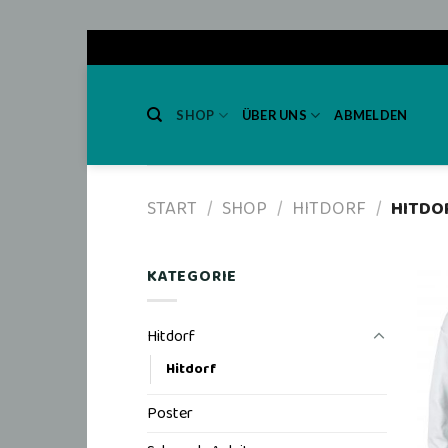
Skip
to
SHOP
ÜBER UNS
ABMELDEN
content
START
/
SHOP
/
HITDORF
/
HITDO
KATEGORIE
Hitdorf
Hitdorf
Poster