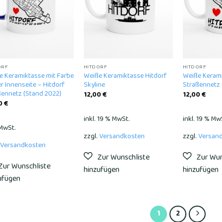
wishlist
wishlist
ORF
HITDORF
HITDORF
e Keramiktasse mit Farbe
Weiße Keramiktasse Hitdorf
Weiße Kerami
r Innenseite – Hitdorf
Skyline
Straßennetz
ßennetz (Stand 2022)
12,00
€
12,00
€
0
€
inkl. 19 % MwSt.
inkl. 19 % Mw
 MwSt.
zzgl.
Versandkosten
zzgl.
Versan
Versandkosten
1
2