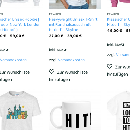
EN
FRAUEN
FRAUEN
ischer Unisex Hoodie |
Heavyweight Unisex T-Shirt
Klassischer 
 oder New York London
mit Rundhalsausschnitt |
Hitdorf – Sky
 Hitdorf ;)
Hitdorf – Skyline
49,00
€
–
5
00
€
–
59,00
€
27,00
€
–
39,00
€
inkl. MwSt.
 MwSt.
inkl. MwSt.
zzgl.
Versan
Versandkosten
zzgl.
Versandkosten
Add to
Add to
wishlist
wishlist