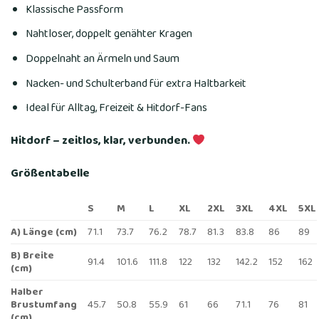
Klassische Passform
Nahtloser, doppelt genähter Kragen
Doppelnaht an Ärmeln und Saum
Nacken- und Schulterband für extra Haltbarkeit
Ideal für Alltag, Freizeit & Hitdorf-Fans
Hitdorf – zeitlos, klar, verbunden.
Größentabelle
S
M
L
XL
2XL
3XL
4XL
5XL
A) Länge (cm)
71.1
73.7
76.2
78.7
81.3
83.8
86
89
B) Breite
91.4
101.6
111.8
122
132
142.2
152
162
(cm)
Halber
Brustumfang
45.7
50.8
55.9
61
66
71.1
76
81
(cm)