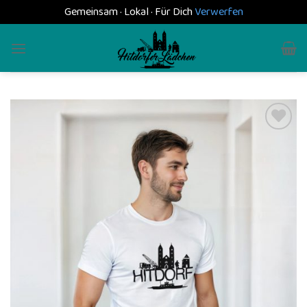
Gemeinsam · Lokal · Für Dich
Verwerfen
Skip
to
content
Add to
wishlist