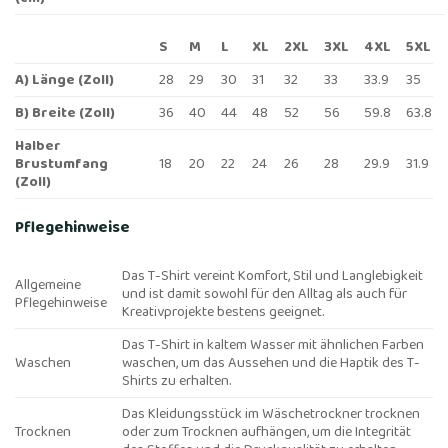
S
M
L
XL
2XL
3XL
4XL
5XL
A) Länge (Zoll)
28
29
30
31
32
33
33.9
35
B) Breite (Zoll)
36
40
44
48
52
56
59.8
63.8
Halber
Brustumfang
18
20
22
24
26
28
29.9
31.9
(Zoll)
Pflegehinweise
Das T-Shirt vereint Komfort, Stil und Langlebigkeit
Allgemeine
und ist damit sowohl für den Alltag als auch für
Pflegehinweise
Kreativprojekte bestens geeignet.
Das T-Shirt in kaltem Wasser mit ähnlichen Farben
Waschen
waschen, um das Aussehen und die Haptik des T-
Shirts zu erhalten.
Das Kleidungsstück im Wäschetrockner trocknen
Trocknen
oder zum Trocknen aufhängen, um die Integrität