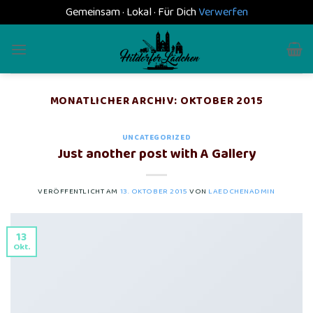
Gemeinsam · Lokal · Für Dich
Verwerfen
Skip
to
content
MONATLICHER ARCHIV:
OKTOBER 2015
UNCATEGORIZED
Just another post with A Gallery
VERÖFFENTLICHT AM
13. OKTOBER 2015
VON
LAEDCHENADMIN
13
Okt.