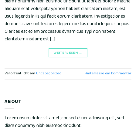
diam nonummy nibh euismod tincidunt ut laoreet dolore magna
aliquam erat volutpat.Typi non habent claritatem insitam; est
usus legentis in iis qui facit eorum claritatem. Investigationes
demonstraverunt lectores legere me lius quod ii legunt saepius.
Claritas est etiam processus dynamicus Typi non habent
claritatem insitam; est […]
WEITERLESEN
→
Veröffentlicht am
Uncategorized
Hinterlasse ein kommentar
ABOUT
Lorem ipsum dolor sit amet, consectetuer adipiscing elit, sed
diam nonummy nibh euismod tincidunt.