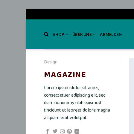
Skip
to
SHOP
ÜBER UNS
ABMELDEN
content
Design
MAGAZINE
Lorem ipsum dolor sit amet,
consectetuer adipiscing elit, sed
diam nonummy nibh euismod
tincidunt ut laoreet dolore magna
aliquam erat volutpat