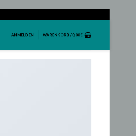
ANMELDEN
WARENKORB /
0,00
€